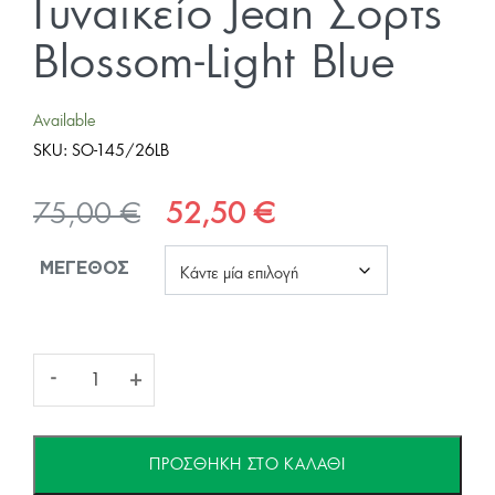
Γυναικείο Jean Σορτς
Blossom-Light Blue
Available
SKU:
SO-145/26LB
Original
Η
75,00
€
52,50
€
price
τρέχουσα
ΜΈΓΕΘΟΣ
was:
τιμή
75,00 €.
είναι:
52,50 €.
Γυναικείο
-
+
Jean
ΠΡΟΣΘΉΚΗ ΣΤΟ ΚΑΛΆΘΙ
Σορτς