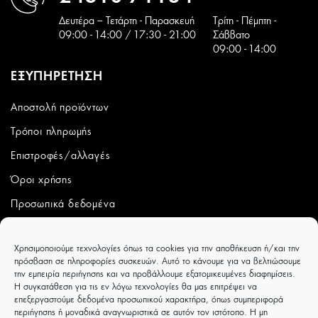
Δευτέρα – Τετάρτη - Παρασκευή
Tρίτη - Πέμπτη -
09:00 - 14:00 / 17:30 - 21:00
Σάββατο
09:00 - 14:00
ΕΞΥΠΗΡΕΤΗΣΗ
Αποστολή προϊόντων
Τρόποι πληρωμής
Επιστροφές/αλλαγές
Όροι χρήσης
Προσωπικά δεδομένα
ΛΟΓΑΡΙΑΣΜΟΣ
Χρησιμοποιούμε τεχνολογίες όπως τα cookies για την αποθήκευση ή/και την
πρόσβαση σε πληροφορίες συσκευών. Αυτό το κάνουμε για να βελτιώσουμε
Ο λογαριασμός μου
την εμπειρία περιήγησης και να προβάλλουμε εξατομικευμένες διαφημίσεις.
Η συγκατάθεση για τις εν λόγω τεχνολογίες θα μας επιτρέψει να
Παραγγελίες
επεξεργαστούμε δεδομένα προσωπικού χαρακτήρα, όπως συμπεριφορά
περιήγησης ή μοναδικά αναγνωριστικά σε αυτόν τον ιστότοπο. Η μη
Wishlist