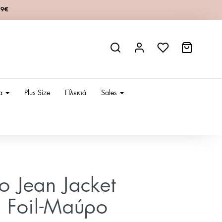
49€
ια
Plus Size
Πλεκτά
Sales
ίο Jean Jacket
 Foil-Μαύρο