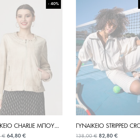
- 40%
ΓΥΝΑΙΚΕΊΟ CHARLIE ΜΠΟΥΦΆΝ-ΜΠΕΖ
Original
Η
Original
Η
0
€
64,80
€
138,00
€
82,80
€