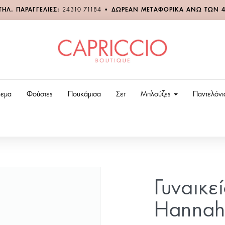
ΤΗΛ. ΠΑΡΑΓΓΕΛΙΕΣ:
24310 71184
•
ΔΩΡΕΑΝ ΜΕΤΑΦΟΡΙΚΑ ΑΝΩ ΤΩΝ 
εμα
Φούστες
Πουκάμισα
Σετ
Μπλούζες
Παντελόν
Γυναικε
Hannah