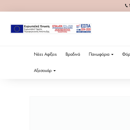
Νέες Αφίξεις
Βραδινά
Πανωφόρια
Φόρ
Αξεσουάρ