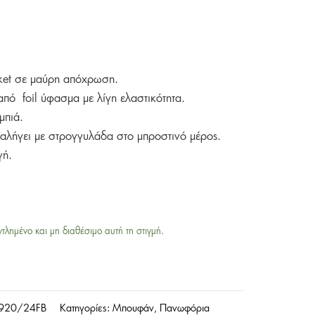
cket σε μαύρη απόχρωση.
πό foil ύφασμα με λίγη ελαστικότητα.
μπιά.
ταλήγει με στρογγυλάδα στο μπροστινό μέρος.
γή.
ντλημένο και μη διαθέσιμο αυτή τη στιγμή.
-920/24FB
Κατηγορίες:
Μπουφάν
,
Πανωφόρια