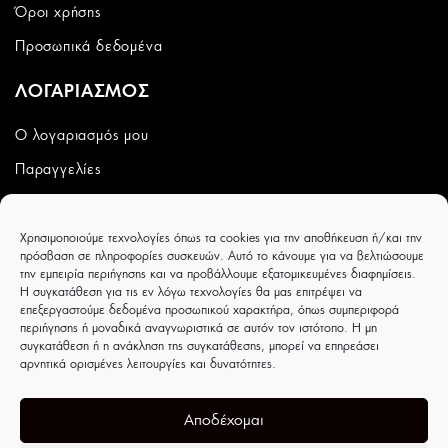
Όροι χρήσης
Προσωπικά δεδομένα
ΛΟΓΑΡΙΑΣΜΟΣ
Ο λογαριασμός μου
Παραγγελίες
Wishlist
Χρησιμοποιούμε τεχνολογίες όπως τα cookies για την αποθήκευση ή/και την
CAPRICCIOBOUTIQUE
πρόσβαση σε πληροφορίες συσκευών. Αυτό το κάνουμε για να βελτιώσουμε
την εμπειρία περιήγησης και να προβάλλουμε εξατομικευμένες διαφημίσεις.
Ιουλιέτας Αδάμ 8 - Τρίκαλα - ΤΚ 42100
Η συγκατάθεση για τις εν λόγω τεχνολογίες θα μας επιτρέψει να
επεξεργαστούμε δεδομένα προσωπικού χαρακτήρα, όπως συμπεριφορά
περιήγησης ή μοναδικά αναγνωριστικά σε αυτόν τον ιστότοπο. Η μη
συγκατάθεση ή η ανάκληση της συγκατάθεσης, μπορεί να επηρεάσει
αρνητικά ορισμένες λειτουργίες και δυνατότητες.
Αποδέχομαι