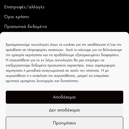
Επιστροφές/αλλαγές
Όροι χρήσης
Προσωπικά δεδομένα
ΛΟΓΑΡΙΑΣΜΟΣ
Χρησιμοποιούμε τεχνολογίες όπως τα cookies για την αποθήκευση ή/και την
πρόσβαση σε πληροφορίες συσκευών. Αυτό το κάνουμε για να βελτιώσουμε
Ο λογαριασμός μου
την εμπειρία περιήγησης και να προβάλλουμε εξατομικευμένες διαφημίσεις.
Η συγκατάθεση για τις εν λόγω τεχνολογίες θα μας επιτρέψει να
Παραγγελίες
επεξεργαστούμε δεδομένα προσωπικού χαρακτήρα, όπως συμπεριφορά
περιήγησης ή μοναδικά αναγνωριστικά σε αυτόν τον ιστότοπο. Η μη
Wishlist
συγκατάθεση ή η ανάκληση της συγκατάθεσης, μπορεί να επηρεάσει
αρνητικά ορισμένες λειτουργίες και δυνατότητες.
CAPRICCIOBOUTIQUE
Ιουλιέτας Αδάμ 8 - Τρίκαλα - ΤΚ 42100
Αποδέχομαι
Δεν αποδέχομαι
Προτιμήσεις