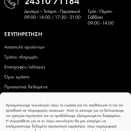
24310 71184
Δευτέρα – Τετάρτη - Παρασκευή
Tρίτη - Πέμπτη -
09:00 - 14:00 / 17:30 - 21:00
Σάββατο
09:00 - 14:00
ΕΞΥΠΗΡΕΤΗΣΗ
Αποστολή προϊόντων
Τρόποι πληρωμής
Επιστροφές/αλλαγές
Όροι χρήσης
Προσωπικά δεδομένα
ΛΟΓΑΡΙΑΣΜΟΣ
Χρησιμοποιούμε τεχνολογίες όπως τα cookies για την αποθήκευση ή/και την
πρόσβαση σε πληροφορίες συσκευών. Αυτό το κάνουμε για να βελτιώσουμε
Ο λογαριασμός μου
την εμπειρία περιήγησης και να προβάλλουμε εξατομικευμένες διαφημίσεις.
Η συγκατάθεση για τις εν λόγω τεχνολογίες θα μας επιτρέψει να
Παραγγελίες
επεξεργαστούμε δεδομένα προσωπικού χαρακτήρα, όπως συμπεριφορά