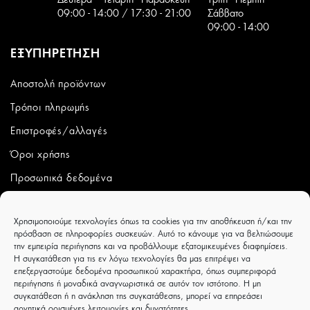
Δευτέρα – Τετάρτη - Παρασκευή
Tρίτη - Πέμπτη -
09:00 - 14:00 / 17:30 - 21:00
Σάββατο
09:00 - 14:00
ΕΞΥΠΗΡΕΤΗΣΗ
Αποστολή προϊόντων
Τρόποι πληρωμής
Επιστροφές/αλλαγές
Όροι χρήσης
Προσωπικά δεδομένα
ΛΟΓΑΡΙΑΣΜΟΣ
Χρησιμοποιούμε τεχνολογίες όπως τα cookies για την αποθήκευση ή/και την
πρόσβαση σε πληροφορίες συσκευών. Αυτό το κάνουμε για να βελτιώσουμε
Ο λογαριασμός μου
την εμπειρία περιήγησης και να προβάλλουμε εξατομικευμένες διαφημίσεις.
Η συγκατάθεση για τις εν λόγω τεχνολογίες θα μας επιτρέψει να
Παραγγελίες
επεξεργαστούμε δεδομένα προσωπικού χαρακτήρα, όπως συμπεριφορά
περιήγησης ή μοναδικά αναγνωριστικά σε αυτόν τον ιστότοπο. Η μη
Wishlist
συγκατάθεση ή η ανάκληση της συγκατάθεσης, μπορεί να επηρεάσει
αρνητικά ορισμένες λειτουργίες και δυνατότητες.