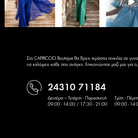
του
προϊόντος
Στο CAPRICCIO Boutique θα βρεις τεράστια ποικιλία σε γυνα
να καλύψεις καθε σου ανάγκη. Επικοινώνησε μαζί μας για ο,τ
24310 71184
Δευτέρα – Τετάρτη - Παρασκευή
Tρίτη - Πέμπ
09:00 - 14:00 / 17:30 - 21:00
09:00 - 14: