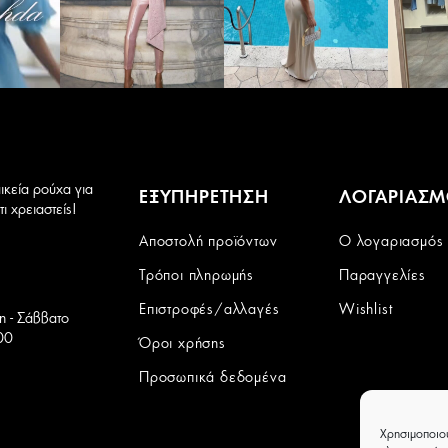
του
του
προϊόντος
προϊόντος
ικεία ρούχα για
ΕΞΥΠΗΡΕΤΗΣΗ
ΛΟΓΑΡΙΑΣ
ι χρειαστείς!
Αποστολή προϊόντων
Ο λογαριασμός
Τρόποι πληρωμής
Παραγγελίες
Επιστροφές/αλλαγές
Wishlist
τη - Σάββατο
00
Όροι χρήσης
Προσωπικά δεδομένα
Χρησιμοποιο