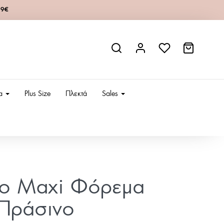
49€
ια
Plus Size
Πλεκτά
Sales
είο Maxi Φόρεμα
-Πράσινο