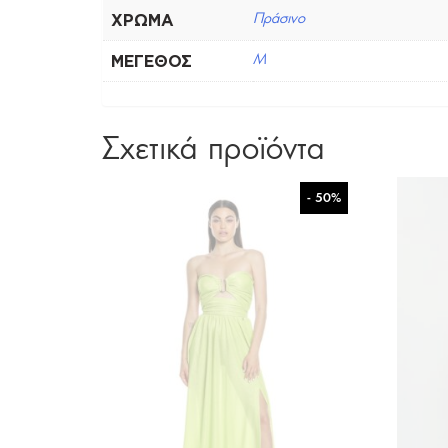
ΧΡΏΜΑ
Πράσινο
ΜΈΓΕΘΟΣ
M
Σχετικά προϊόντα
- 50%