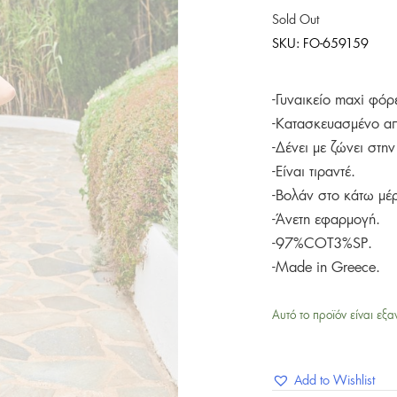
Sold Out
SKU:
FO-659159
-Γυναικείο maxi φό
-Κατασκευασμένο α
-Δένει με ζώνει στην
-Είναι τιραντέ.
-Βολάν στο κάτω μέ
-Άνετη εφαρμογή.
-97%COT3%SP.
-Made in Greece.
Αυτό το προϊόν είναι εξα
Add to Wishlist