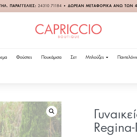
ΤΗΛ. ΠΑΡΑΓΓΕΛΙΕΣ:
24310 71184
•
ΔΩΡΕΑΝ ΜΕΤΑΦΟΡΙΚΑ ΑΝΩ ΤΩΝ 
εμα
Φούστες
Πουκάμισα
Σετ
Μπλούζες
Παντελόν
Γυναικ
Regina