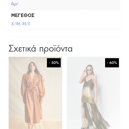
Γκρί
ΜΈΓΕΘΟΣ
S/M
,
M/L
Σχετικά προϊόντα
- 50%
- 60%