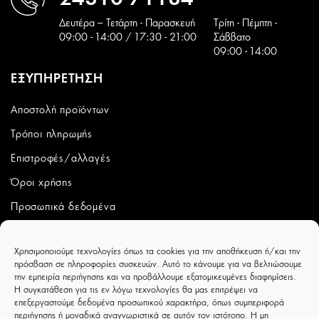
Δευτέρα – Τετάρτη - Παρασκευή
Tρίτη - Πέμπτη -
09:00 - 14:00 / 17:30 - 21:00
Σάββατο
09:00 - 14:00
ΕΞΥΠΗΡΕΤΗΣΗ
Αποστολή προϊόντων
Τρόποι πληρωμής
Επιστροφές/αλλαγές
Όροι χρήσης
Προσωπικά δεδομένα
ΛΟΓΑΡΙΑΣΜΟΣ
Χρησιμοποιούμε τεχνολογίες όπως τα cookies για την αποθήκευση ή/και την
πρόσβαση σε πληροφορίες συσκευών. Αυτό το κάνουμε για να βελτιώσουμε
Ο λογαριασμός μου
την εμπειρία περιήγησης και να προβάλλουμε εξατομικευμένες διαφημίσεις.
Η συγκατάθεση για τις εν λόγω τεχνολογίες θα μας επιτρέψει να
Παραγγελίες
επεξεργαστούμε δεδομένα προσωπικού χαρακτήρα, όπως συμπεριφορά
περιήγησης ή μοναδικά αναγνωριστικά σε αυτόν τον ιστότοπο. Η μη