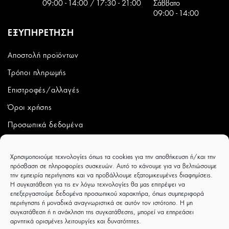
09:00 - 14:00 / 17:30 - 21:00
Σάββατο
09:00 - 14:00
ΕΞΥΠΗΡΕΤΗΣΗ
Αποστολή προϊόντων
Τρόποι πληρωμής
Επιστροφές/αλλαγές
Όροι χρήσης
Προσωπικά δεδομένα
ΛΟΓΑΡΙΑΣΜΟΣ
Χρησιμοποιούμε τεχνολογίες όπως τα cookies για την αποθήκευση ή/και την
πρόσβαση σε πληροφορίες συσκευών. Αυτό το κάνουμε για να βελτιώσουμε
Ο λογαριασμός μου
την εμπειρία περιήγησης και να προβάλλουμε εξατομικευμένες διαφημίσεις.
Η συγκατάθεση για τις εν λόγω τεχνολογίες θα μας επιτρέψει να
Παραγγελίες
επεξεργαστούμε δεδομένα προσωπικού χαρακτήρα, όπως συμπεριφορά
περιήγησης ή μοναδικά αναγνωριστικά σε αυτόν τον ιστότοπο. Η μη
Wishlist
συγκατάθεση ή η ανάκληση της συγκατάθεσης, μπορεί να επηρεάσει
αρνητικά ορισμένες λειτουργίες και δυνατότητες.
CAPRICCIOBOUTIQUE