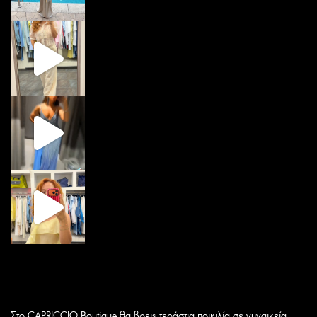
Στο CAPRICCIO Boutique θα βρεις τεράστια ποικιλία σε γυναικεία