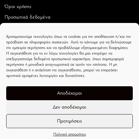
Όροι χρήσης
Προσωπικά δεδομένα
ΛΟΓΑΡΙΑΣΜΟΣ
Χρησιμοποιούμε τεχνολογίες όπως τα cookies για την αποθήκευση ή/και την
πρόσβαση σε πληροφορίες συσκευών. Αυτό το κάνουμε για να βελτιώσουμε
Ο λογαριασμός μου
την εμπειρία περιήγησης και να προβάλλουμε εξατομικευμένες διαφημίσεις.
Η συγκατάθεση για τις εν λόγω τεχνολογίες θα μας επιτρέψει να
Παραγγελίες
επεξεργαστούμε δεδομένα προσωπικού χαρακτήρα, όπως συμπεριφορά
περιήγησης ή μοναδικά αναγνωριστικά σε αυτόν τον ιστότοπο. Η μη
Wishlist
συγκατάθεση ή η ανάκληση της συγκατάθεσης, μπορεί να επηρεάσει
αρνητικά ορισμένες λειτουργίες και δυνατότητες.
CAPRICCIOBOUTIQUE
Ιουλιέτας Αδάμ 8 - Τρίκαλα - ΤΚ 42100
Αποδέχομαι
Δεν αποδέχομαι
Προτιμήσεις
Ανοίξτε τη γραμμή εργαλείων
Πολιτική απορρήτου