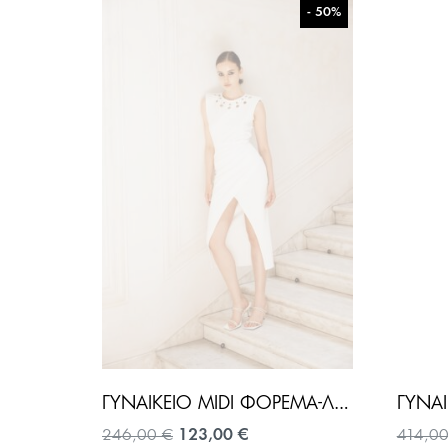
- 50%
ΓΥΝΑΙΚΕΊΟ MIDI ΦΌΡΕΜΑ-ΛΕΥΚΌ
Original
Η
246,00
€
123,00
€
414,0