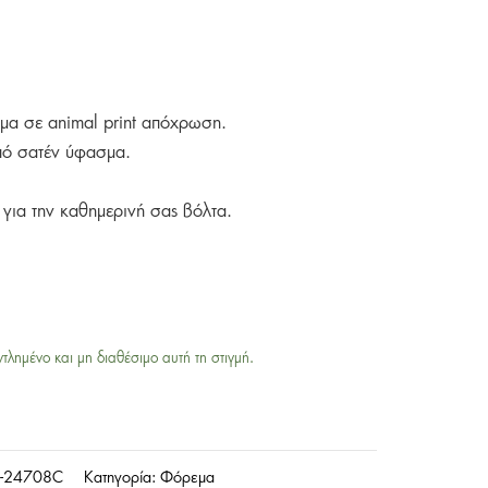
εμα σε animal print απόχρωση.
πό σατέν ύφασμα.
για την καθημερινή σας βόλτα.
ντλημένο και μη διαθέσιμο αυτή τη στιγμή.
-24708C
Κατηγορία:
Φόρεμα