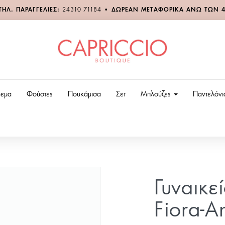
ΤΗΛ. ΠΑΡΑΓΓΕΛΙΕΣ:
24310 71184
•
ΔΩΡΕΑΝ ΜΕΤΑΦΟΡΙΚΑ ΑΝΩ ΤΩΝ 
εμα
Φούστες
Πουκάμισα
Σετ
Μπλούζες
Παντελόν
Γυναικε
Fiora-An