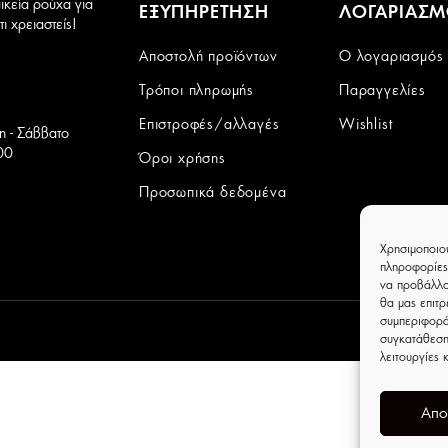
ικεία ρούχα για
ΕΞΥΠΗΡΕΤΗΣΗ
ΛΟΓΑΡΙΑΣ
ι χρειαστείς!
Αποστολή προϊόντων
Ο λογαριασμός
Τρόποι πληρωμής
Παραγγελίες
Επιστροφές/αλλαγές
Wishlist
τη - Σάββατο
00
Όροι χρήσης
Προσωπικά δεδομένα
Χρησιμοποιο
πληροφορίες
να προβάλλο
θα μας επιτ
συμπεριφορά
συγκατάθεση
λειτουργίες 
Απο