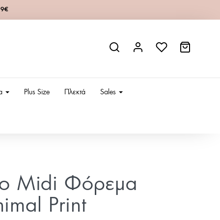
49€
ια
Plus Size
Πλεκτά
Sales
ίο Midi Φόρεμα
imal Print