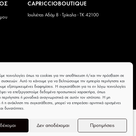
ΜΟΣ
CAPRICCIOBOUTIQUE
Ιουλιέτας Αδάμ 8 - Τρίκαλα - ΤΚ 42100
 μου
ύμε τεχνολογίες όπως τα cookies για την αποθήκευση ή/και την πρόσβαση σε
 συσκευών. Αυτό το κάνουμε για να βελτιώσουμε την εμπειρία περιήγησης και
υμε εξατομικευμένες διαφημίσεις. Η συγκατάθεση για τις εν λόγω τεχνολογίες
ρέψει να επεξεργαστούμε δεδομένα προσωπικού χαρακτήρα, όπως
 περιήγησης ή μοναδικά αναγνωριστικά σε αυτόν τον ιστότοπο. Η μη
 ή η ανάκληση της συγκατάθεσης, μπορεί να επηρεάσει αρνητικά ορισμένες
και δυνατότητες.
δέχομαι
Δεν αποδέχομαι
Προτιμήσεις