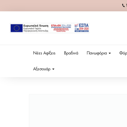
Νέες Αφίξεις
Βραδινά
Πανωφόρια
Φόρ
Αξεσουάρ