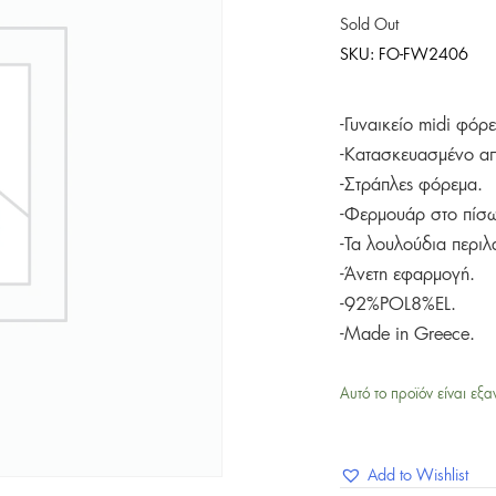
Sold Out
SKU:
FO-FW2406
-Γυναικείο midi φό
-Κατασκευασμένο απ
-Στράπλες φόρεμα.
-Φερμουάρ στο πίσω
-Τα λουλούδια περιλ
-Άνετη εφαρμογή.
-92%POL8%EL.
-Made in Greece.
Αυτό το προϊόν είναι εξα
Add to Wishlist