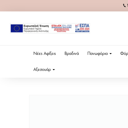
Νέες Αφίξεις
Βραδινά
Πανωφόρια
Φόρ
Αξεσουάρ