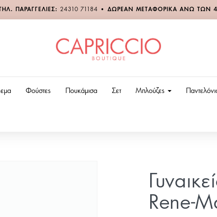
ΤΗΛ. ΠΑΡΑΓΓΕΛΙΕΣ:
24310 71184
•
ΔΩΡΕΑΝ ΜΕΤΑΦΟΡΙΚΑ ΑΝΩ ΤΩΝ 
εμα
Φούστες
Πουκάμισα
Σετ
Μπλούζες
Παντελόν
Γυναικε
Rene-Μ