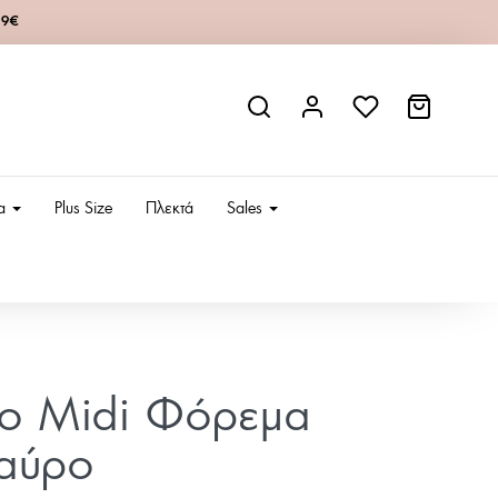
49€
ια
Plus Size
Πλεκτά
Sales
ίο Midi Φόρεμα
αύρο