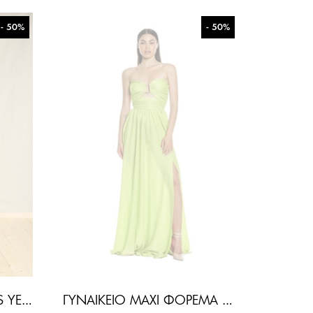
- 50%
- 50%
ΓΥΝΑΙΚΕΊΟ RETROHOLICS YELLOW MAXI ΦΌΡΕΜΑ-ΚΊΤΡΙΝΟ
ΓΥΝΑΙΚΕΊΟ MAXI ΦΌΡΕΜΑ ERITRITE-ΠΡΆΣΙΝΟ