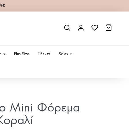
49€
ια
Plus Size
Πλεκτά
Sales
ίο Mini Φόρεμα
-Κοραλί