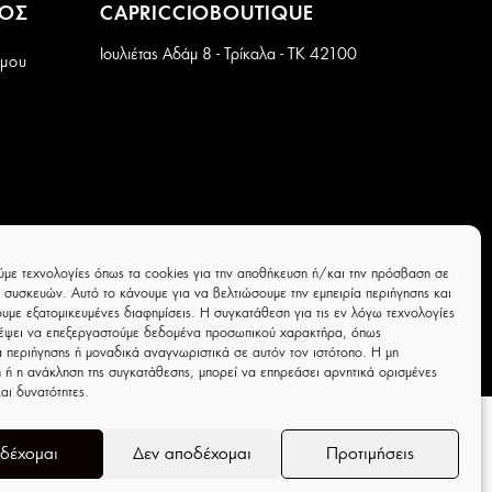
ΜΟΣ
CAPRICCIOBOUTIQUE
Ιουλιέτας Αδάμ 8 - Τρίκαλα - ΤΚ 42100
 μου
ύμε τεχνολογίες όπως τα cookies για την αποθήκευση ή/και την πρόσβαση σε
 συσκευών. Αυτό το κάνουμε για να βελτιώσουμε την εμπειρία περιήγησης και
υμε εξατομικευμένες διαφημίσεις. Η συγκατάθεση για τις εν λόγω τεχνολογίες
ρέψει να επεξεργαστούμε δεδομένα προσωπικού χαρακτήρα, όπως
 περιήγησης ή μοναδικά αναγνωριστικά σε αυτόν τον ιστότοπο. Η μη
 ή η ανάκληση της συγκατάθεσης, μπορεί να επηρεάσει αρνητικά ορισμένες
και δυνατότητες.
δέχομαι
Δεν αποδέχομαι
Προτιμήσεις