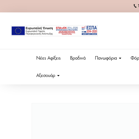
Νέες Αφίξεις
Βραδινά
Πανωφόρια
Φόρ
Αξεσουάρ