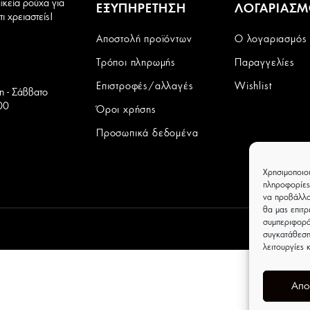
ικεία ρούχα για
ΕΞΥΠΗΡΕΤΗΣΗ
ΛΟΓΑΡΙΑΣ
ι χρειαστείς!
Αποστολή προϊόντων
Ο λογαριασμός
Τρόποι πληρωμής
Παραγγελίες
Επιστροφές/αλλαγές
Wishlist
τη - Σάββατο
00
Όροι χρήσης
Προσωπικά δεδομένα
Χρησιμοποιο
πληροφορίες
να προβάλλο
θα μας επιτ
συμπεριφορά
συγκατάθεση
λειτουργίες 
Απο