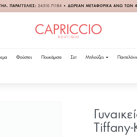
ΤΗΛ. ΠΑΡΑΓΓΕΛΙΕΣ:
24310 71184
•
ΔΩΡΕΑΝ ΜΕΤΑΦΟΡΙΚΑ ΑΝΩ ΤΩΝ 
εμα
Φούστες
Πουκάμισα
Σετ
Μπλούζες
Παντελόν
Γυναικε
Tiffany