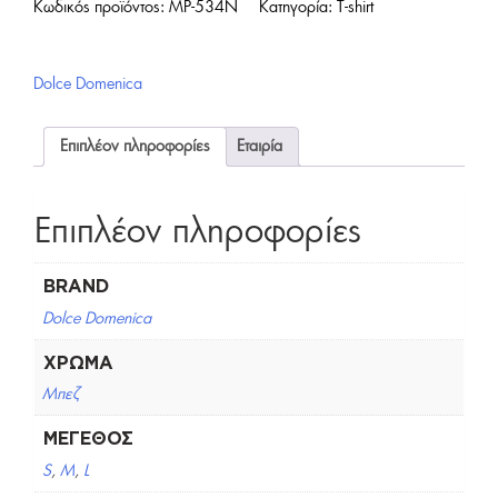
Κωδικός προϊόντος:
MP-534N
Κατηγορία:
T-shirt
Dolce Domenica
Επιπλέον πληροφορίες
Εταιρία
Επιπλέον πληροφορίες
BRAND
Dolce Domenica
ΧΡΏΜΑ
Μπεζ
ΜΈΓΕΘΟΣ
S
,
M
,
L