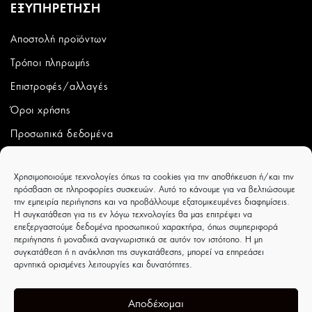
ΕΞΥΠΗΡΕΤΗΣΗ
Αποστολή προϊόντων
Τρόποι πληρωμής
Επιστροφές/αλλαγές
Όροι χρήσης
Προσωπικά δεδομένα
ΛΟΓΑΡΙΑΣΜΟΣ
Χρησιμοποιούμε τεχνολογίες όπως τα cookies για την αποθήκευση ή/και την
πρόσβαση σε πληροφορίες συσκευών. Αυτό το κάνουμε για να βελτιώσουμε
Ο λογαριασμός μου
την εμπειρία περιήγησης και να προβάλλουμε εξατομικευμένες διαφημίσεις.
Η συγκατάθεση για τις εν λόγω τεχνολογίες θα μας επιτρέψει να
Παραγγελίες
επεξεργαστούμε δεδομένα προσωπικού χαρακτήρα, όπως συμπεριφορά
περιήγησης ή μοναδικά αναγνωριστικά σε αυτόν τον ιστότοπο. Η μη
Wishlist
συγκατάθεση ή η ανάκληση της συγκατάθεσης, μπορεί να επηρεάσει
αρνητικά ορισμένες λειτουργίες και δυνατότητες.
CAPRICCIOBOUTIQUE
Ιουλιέτας Αδάμ 8 - Τρίκαλα - ΤΚ 42100
Αποδέχομαι