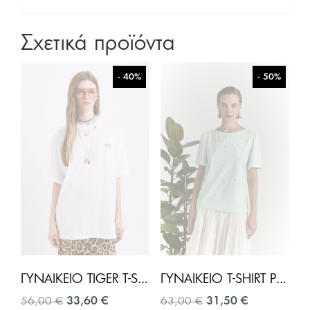
Σχετικά προϊόντα
- 40%
- 50%
ΓΥΝΑΙΚΕΊΟ TIGER T-SHIRT OVERSIZE-ΛΕΥΚΌ
ΓΥΝΑΙΚΕΊΟ T-SHIRT PERLA-MΈΝΤΑ
Original
Η
Original
Η
56,00
€
33,60
€
63,00
€
31,50
€