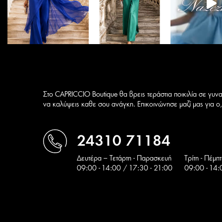
του
προϊόντος
Στο CAPRICCIO Boutique θα βρεις τεράστια ποικιλία σε γυνα
να καλύψεις καθε σου ανάγκη. Επικοινώνησε μαζί μας για ο,τ
24310 71184
Δευτέρα – Τετάρτη - Παρασκευή
Tρίτη - Πέμπ
09:00 - 14:00 / 17:30 - 21:00
09:00 - 14: