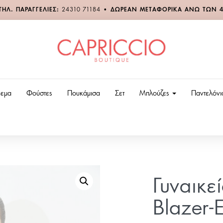
ΤΗΛ. ΠΑΡΑΓΓΕΛΙΕΣ:
24310 71184
•
ΔΩΡΕΑΝ ΜΕΤΑΦΟΡΙΚΑ ΑΝΩ ΤΩΝ 
εμα
Φούστες
Πουκάμισα
Σετ
Μπλούζες
Παντελόν
Γυναικε
Blazer-