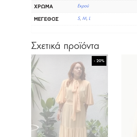
ΧΡΏΜΑ
Εκρού
ΜΈΓΕΘΟΣ
S
,
M
,
L
Σχετικά προϊόντα
- 20%