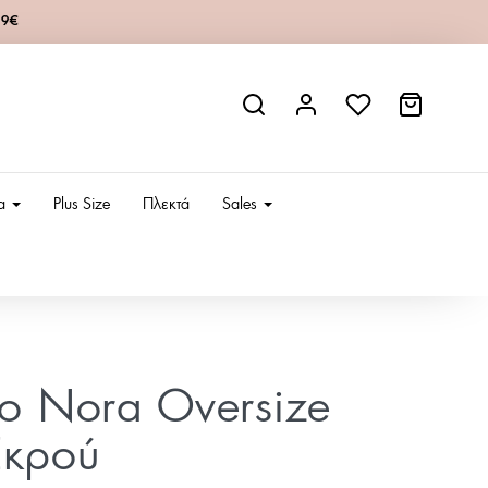
49€
ια
Plus Size
Πλεκτά
Sales
ίο Nora Oversize
Εκρού