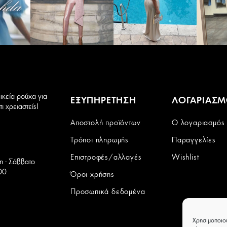
του
του
προϊόντος
προϊόντος
ικεία ρούχα για
ΕΞΥΠΗΡΕΤΗΣΗ
ΛΟΓΑΡΙΑΣ
ι χρειαστείς!
Αποστολή προϊόντων
Ο λογαριασμός
Τρόποι πληρωμής
Παραγγελίες
Επιστροφές/αλλαγές
Wishlist
τη - Σάββατο
00
Όροι χρήσης
Προσωπικά δεδομένα
Χρησιμοποιο