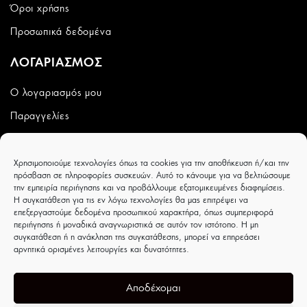
Όροι χρήσης
Προσωπικά δεδομένα
ΛΟΓΑΡΙΑΣΜΟΣ
Ο λογαριασμός μου
Παραγγελίες
Wishlist
Χρησιμοποιούμε τεχνολογίες όπως τα cookies για την αποθήκευση ή/και την
CAPRICCIOBOUTIQUE
πρόσβαση σε πληροφορίες συσκευών. Αυτό το κάνουμε για να βελτιώσουμε
την εμπειρία περιήγησης και να προβάλλουμε εξατομικευμένες διαφημίσεις.
Ιουλιέτας Αδάμ 8 - Τρίκαλα - ΤΚ 42100
Η συγκατάθεση για τις εν λόγω τεχνολογίες θα μας επιτρέψει να
επεξεργαστούμε δεδομένα προσωπικού χαρακτήρα, όπως συμπεριφορά
περιήγησης ή μοναδικά αναγνωριστικά σε αυτόν τον ιστότοπο. Η μη
συγκατάθεση ή η ανάκληση της συγκατάθεσης, μπορεί να επηρεάσει
αρνητικά ορισμένες λειτουργίες και δυνατότητες.
Αποδέχομαι