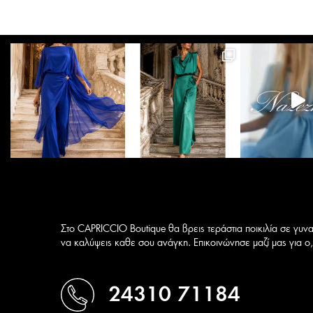
Οι
επιλογές
μπορούν
να
επιλεγούν
στη
σελίδα
του
προϊόντος
Στο CAPRICCIO Boutique θα βρεις τεράστια ποικιλία σε γυνα
να καλύψεις καθε σου ανάγκη. Επικοινώνησε μαζί μας για ο,τ
24310 71184