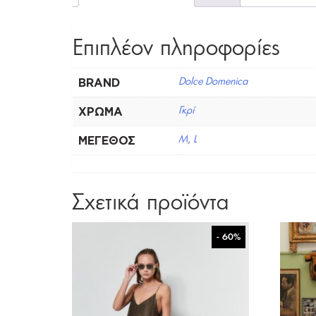
Επιπλέον πληροφορίες
BRAND
Dolce Domenica
ΧΡΏΜΑ
Γκρί
ΜΈΓΕΘΟΣ
M
,
L
Σχετικά προϊόντα
- 60%