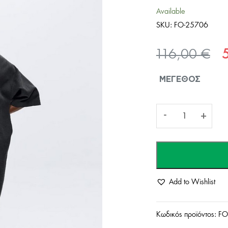
Available
SKU:
FO-25706
Or
116,00
€
pr
ΜΈΓΕΘΟΣ
wa
11
Γυναικείο
-
+
Victoria
Cocoon
Add to Wishlist
Φόρεμα-
Γκρί
Κωδικός προϊόντος:
FO