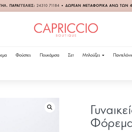
ΤΗΛ. ΠΑΡΑΓΓΕΛΙΕΣ:
24310 71184
•
ΔΩΡΕΑΝ ΜΕΤΑΦΟΡΙΚΑ ΑΝΩ ΤΩΝ 
εμα
Φούστες
Πουκάμισα
Σετ
Μπλούζες
Παντελόν
Γυναικε
Φόρεμα