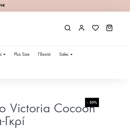
49€
ια
Plus Size
Πλεκτά
Sales
- 50%
ίο Victoria Cocoon
-Γκρί