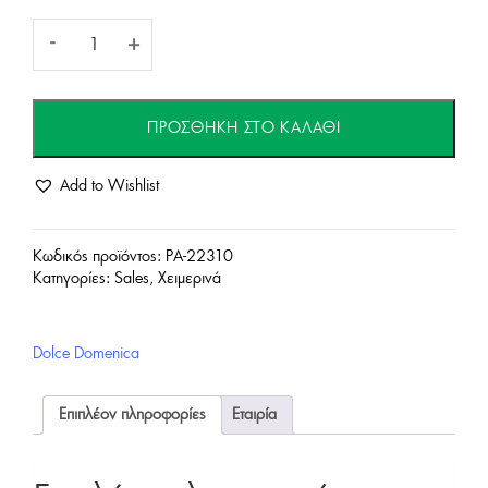
Leather
-
+
σορτς-
ΠΡΟΣΘΉΚΗ ΣΤΟ ΚΑΛΆΘΙ
Beige
Add to Wishlist
ποσότητα
Κωδικός προϊόντος:
PA-22310
Κατηγορίες:
Sales
,
Χειμερινά
Dolce Domenica
Επιπλέον πληροφορίες
Εταιρία