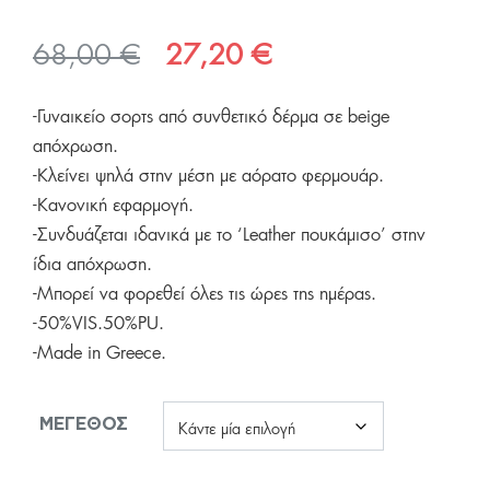
Original
Η
68,00
€
27,20
€
price
τρέχουσα
-Γυναικείο σορτς από συνθετικό δέρμα σε beige
was:
τιμή
απόχρωση.
68,00 €.
είναι:
-Κλείνει ψηλά στην μέση με αόρατο φερμουάρ.
27,20 €.
-Κανονική εφαρμογή.
-Συνδυάζεται ιδανικά με το ‘Leather πουκάμισο’ στην
ίδια απόχρωση.
-Μπορεί να φορεθεί όλες τις ώρες της ημέρας.
-50%VIS.50%PU.
-Made in Greece.
ΜΈΓΕΘΟΣ