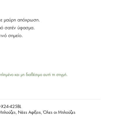
 σε μαύρη απόχρωση.
πό σατέν ύφασμα.
ινό σημείο.
ντλημένο και μη διαθέσιμο αυτή τη στιγμή.
-X24-425BL
Μπλούζες
,
Νέες Αφίξεις
,
Όλες οι Μπλούζες