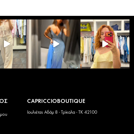
Οι
επιλογές
μπορούν
να
επιλεγούν
στη
σελίδα
του
προϊόντος
ΜΟΣ
CAPRICCIOBOUTIQUE
Ιουλιέτας Αδάμ 8 - Τρίκαλα - ΤΚ 42100
 μου