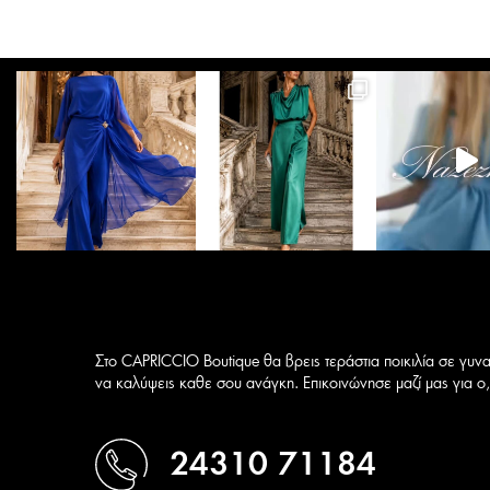
Οι
επιλογές
μπορούν
να
επιλεγούν
στη
σελίδα
του
προϊόντος
Στο CAPRICCIO Boutique θα βρεις τεράστια ποικιλία σε γυνα
να καλύψεις καθε σου ανάγκη. Επικοινώνησε μαζί μας για ο,τ
24310 71184