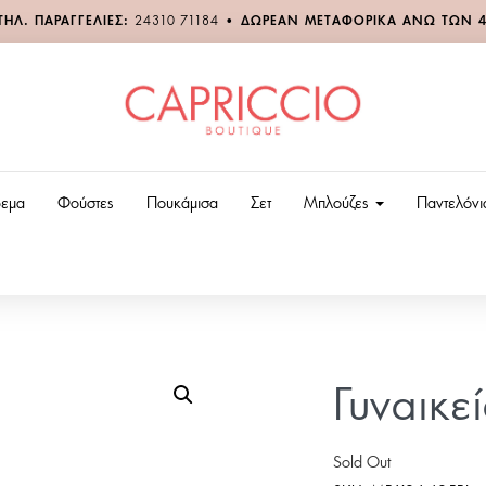
ΤΗΛ. ΠΑΡΑΓΓΕΛΙΕΣ:
24310 71184
•
ΔΩΡΕΑΝ ΜΕΤΑΦΟΡΙΚΑ ΑΝΩ ΤΩΝ 
εμα
Φούστες
Πουκάμισα
Σετ
Μπλούζες
Παντελόν
Γυναικ
Sold Out