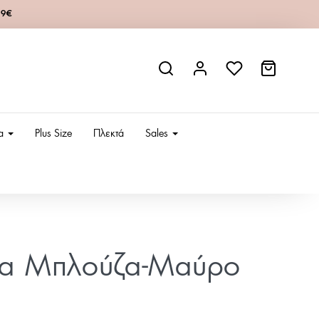
49€
ια
Plus Size
Πλεκτά
Sales
εία Μπλούζα-Μαύρο