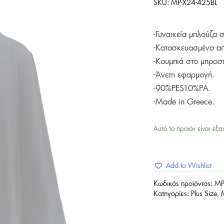
SKU:
MP-X24-425BL
-Γυναικεία μπλούζα
-Κατασκευασμένο α
-Κουμπιά στο μπροστ
-Άνετη εφαρμογή.
-90%PES10%PA.
-Made in Greece.
Αυτό το προϊόν είναι εξα
Add to Wishlist
Κωδικός προϊόντος:
MP
Κατηγορίες:
Plus Size
,