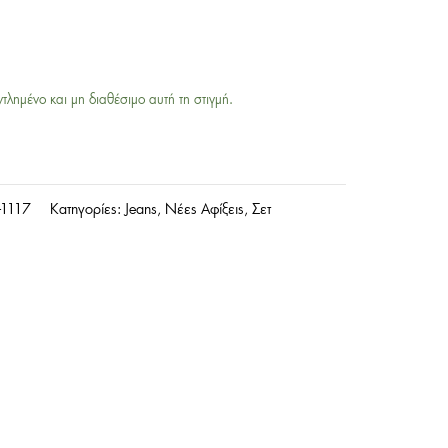
ντλημένο και μη διαθέσιμο αυτή τη στιγμή.
-1117
Κατηγορίες:
Jeans
,
Νέες Αφίξεις
,
Σετ