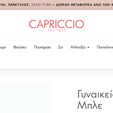
ΤΗΛ. ΠΑΡΑΓΓΕΛΙΕΣ:
24310 71184
•
ΔΩΡΕΑΝ ΜΕΤΑΦΟΡΙΚΑ ΑΝΩ ΤΩΝ 
εμα
Φούστες
Πουκάμισα
Σετ
Μπλούζες
Παντελόν
Γυναικε
Μπλε