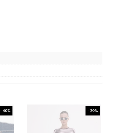
- 40%
- 20%