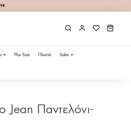
49€
ια
Plus Size
Πλεκτά
Sales
ίο Jean Παντελόνι-