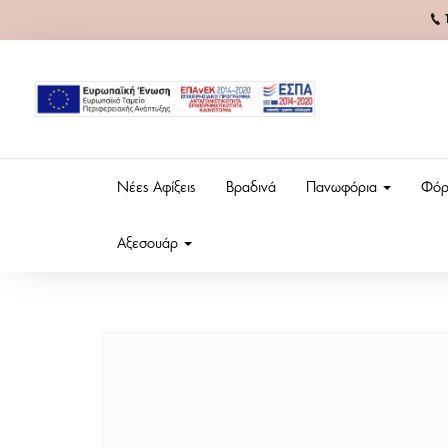
Νέες Αφίξεις
Βραδινά
Πανωφόρια
Φόρ
Αξεσουάρ