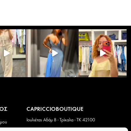
πολλαπλές
παραλλαγές.
Οι
επιλογές
μπορούν
να
επιλεγούν
στη
σελίδα
του
προϊόντος
ΜΟΣ
CAPRICCIOBOUTIQUE
Ιουλιέτας Αδάμ 8 - Τρίκαλα - ΤΚ 42100
 μου