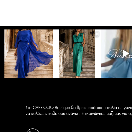
πολλαπλές
παραλλαγές.
Οι
επιλογές
μπορούν
να
επιλεγούν
στη
σελίδα
του
προϊόντος
Στο CAPRICCIO Boutique θα βρεις τεράστια ποικιλία σε γυνα
να καλύψεις καθε σου ανάγκη. Επικοινώνησε μαζί μας για ο,τ