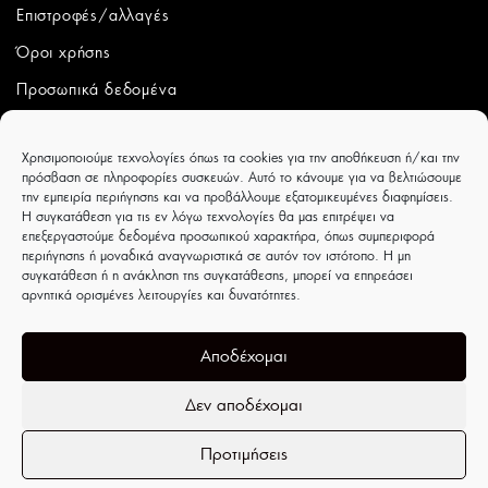
Επιστροφές/αλλαγές
Όροι χρήσης
Προσωπικά δεδομένα
ΛΟΓΑΡΙΑΣΜΟΣ
Χρησιμοποιούμε τεχνολογίες όπως τα cookies για την αποθήκευση ή/και την
πρόσβαση σε πληροφορίες συσκευών. Αυτό το κάνουμε για να βελτιώσουμε
Ο λογαριασμός μου
την εμπειρία περιήγησης και να προβάλλουμε εξατομικευμένες διαφημίσεις.
Η συγκατάθεση για τις εν λόγω τεχνολογίες θα μας επιτρέψει να
Παραγγελίες
επεξεργαστούμε δεδομένα προσωπικού χαρακτήρα, όπως συμπεριφορά
περιήγησης ή μοναδικά αναγνωριστικά σε αυτόν τον ιστότοπο. Η μη
Wishlist
συγκατάθεση ή η ανάκληση της συγκατάθεσης, μπορεί να επηρεάσει
αρνητικά ορισμένες λειτουργίες και δυνατότητες.
CAPRICCIOBOUTIQUE
Ιουλιέτας Αδάμ 8 - Τρίκαλα - ΤΚ 42100
Αποδέχομαι
Δεν αποδέχομαι
Προτιμήσεις
Ανοίξτε τη γραμμή εργαλείων