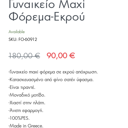
Γυναικείο Maxi
Φόρεμα-Εκρού
Available
SKU:
FO-60912
Original
Η
180,00
€
90,00
€
price
τρέχουσα
-Γυναικείο maxi φόρεμα σε εκρού απόχρωση.
was:
τιμή
-Κατασκευασμένο από φίνο σατέν ύφασμα.
180,00 €.
είναι:
-Είναι τιραντέ.
90,00 €.
-Μοναδικό μοτίβο.
-Χιαστί στην πλάτη.
-Άνετη εφαρμογή.
-100%PES.
-Made in Greece.