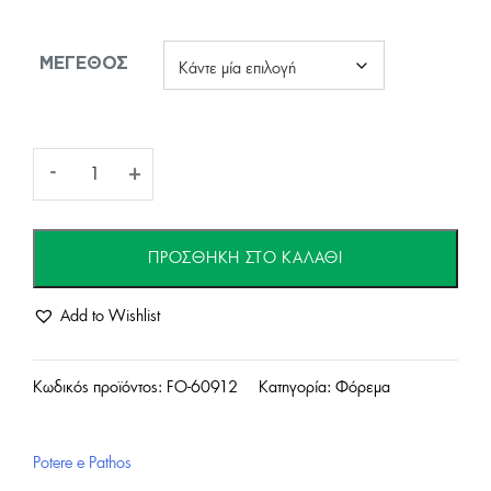
ΜΈΓΕΘΟΣ
Γυναικείο
-
+
Maxi
ΠΡΟΣΘΉΚΗ ΣΤΟ ΚΑΛΆΘΙ
Φόρεμα-
Add to Wishlist
Εκρού
ποσότητα
Κωδικός προϊόντος:
FO-60912
Κατηγορία:
Φόρεμα
Potere e Pathos