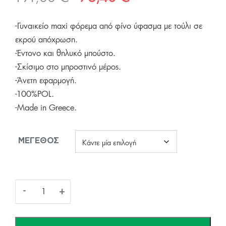
price
τρέχουσα
-Γυναικείο maxi φόρεμα από φίνο ύφασμα με τούλι σε
was:
τιμή
εκρού απόχρωση.
191,00 €.
είναι:
-Έντονο και θηλυκό μπούστο.
76,40 €.
-Σκίσιμο στο μπροστινό μέρος.
-Άνετη εφαρμογή.
-100%POL.
-Made in Greece.
ΜΈΓΕΘΟΣ
Γυναικείο
-
+
Maxi