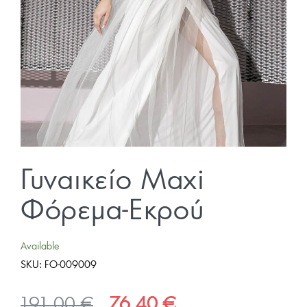
Γυναικείο Maxi
Φόρεμα-Εκρού
Available
SKU:
FO-009009
Original
Η
191,00
€
76,40
€