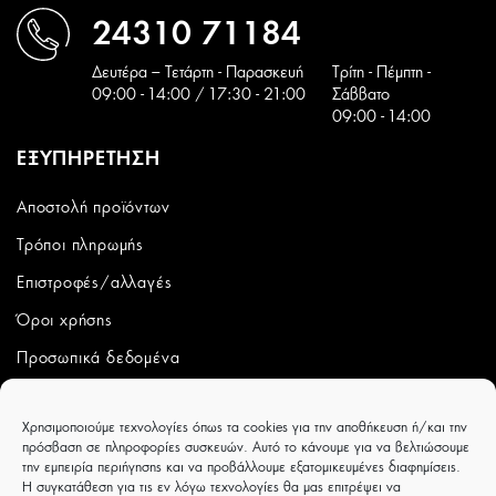
24310 71184
Δευτέρα – Τετάρτη - Παρασκευή
Tρίτη - Πέμπτη -
09:00 - 14:00 / 17:30 - 21:00
Σάββατο
09:00 - 14:00
ΕΞΥΠΗΡΕΤΗΣΗ
Αποστολή προϊόντων
Τρόποι πληρωμής
Επιστροφές/αλλαγές
Όροι χρήσης
Προσωπικά δεδομένα
ΛΟΓΑΡΙΑΣΜΟΣ
Χρησιμοποιούμε τεχνολογίες όπως τα cookies για την αποθήκευση ή/και την
πρόσβαση σε πληροφορίες συσκευών. Αυτό το κάνουμε για να βελτιώσουμε
Ο λογαριασμός μου
την εμπειρία περιήγησης και να προβάλλουμε εξατομικευμένες διαφημίσεις.
Η συγκατάθεση για τις εν λόγω τεχνολογίες θα μας επιτρέψει να
Παραγγελίες