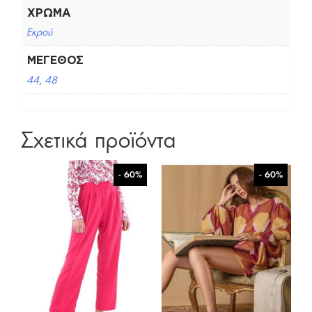
ΧΡΏΜΑ
Εκρού
ΜΈΓΕΘΟΣ
44
,
48
Σχετικά προϊόντα
- 60%
- 60%